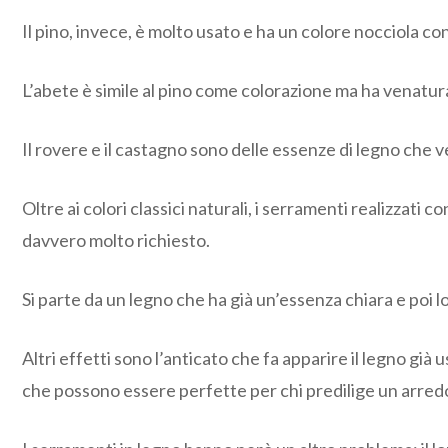
Il pino, invece, è molto usato e ha un colore nocciola co
L’abete è simile al pino come colorazione ma ha venatu
Il rovere e il castagno sono delle essenze di legno che 
Oltre ai colori classici naturali, i serramenti realizzati
davvero molto richiesto.
Si parte da un legno che ha già un’essenza chiara e poi l
Altri effetti sono l’anticato che fa apparire il legno gi
che possono essere perfette per chi predilige un arredo