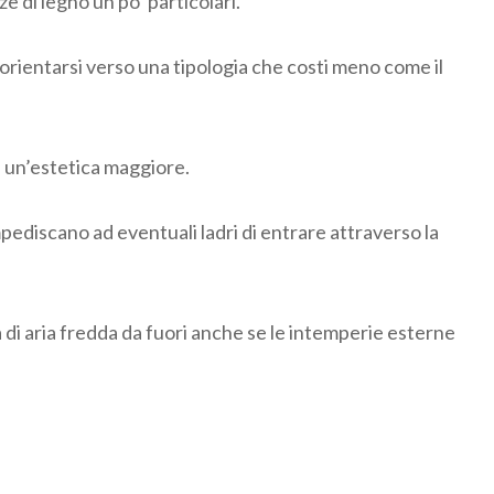
e di legno un po’ particolari.
 orientarsi verso una tipologia che costi meno come il
 un’estetica maggiore.
mpediscano ad eventuali ladri di entrare attraverso la
a di aria fredda da fuori anche se le intemperie esterne