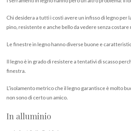
I serramenti in legno hanno però un altro problema: il lo
Chi desidera a tutti i costi avere un infisso di legno p
pino, resistente e anche bello da vedere senza costare
Le finestre in legno hanno diverse buone e caratterist
Il legno è in grado di resistere a tentativi di scasso p
finestra.
L’isolamento metrico che il legno garantisce è molto buo
non sono di certo un amico.
In alluminio