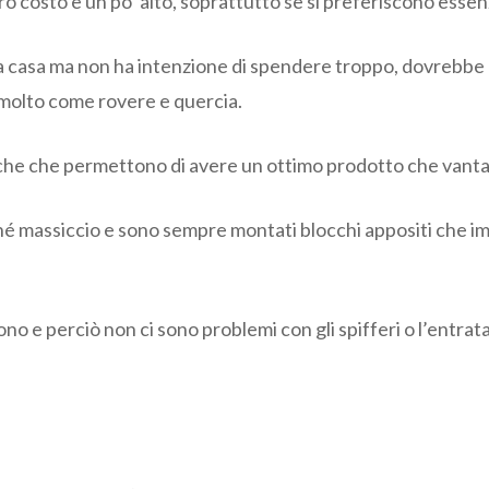
ro costo è un po’ alto, soprattutto se si preferiscono essenz
er la casa ma non ha intenzione di spendere troppo, dovrebbe
 molto come rovere e quercia.
iche che permettono di avere un ottimo prodotto che vanta
erché massiccio e sono sempre montati blocchi appositi che i
no e perciò non ci sono problemi con gli spifferi o l’entrat