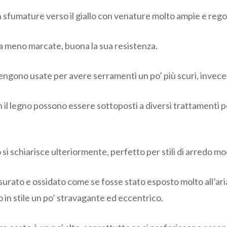
n sfumature verso il giallo con venature molto ampie e regol
ra meno marcate, buona la sua resistenza.
vengono usate per avere serramenti un po’ più scuri, invece
 con il legno possono essere sottoposti a diversi trattamenti
o si schiarisce ulteriormente, perfetto per stili di arredo m
à usurato e ossidato come se fosse stato esposto molto all’ar
 in stile un po’ stravagante ed eccentrico.