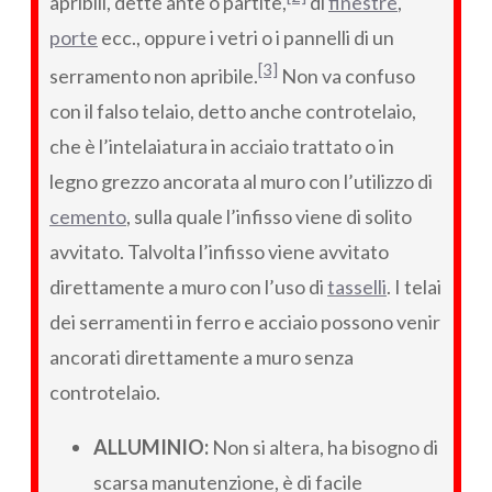
apribili, dette ante o partite,
di
finestre
,
porte
ecc., oppure i vetri o i pannelli di un
[3]
serramento non apribile.
Non va confuso
con il falso telaio, detto anche controtelaio,
che è l’intelaiatura in acciaio trattato o in
legno grezzo ancorata al muro con l’utilizzo di
cemento
, sulla quale l’infisso viene di solito
avvitato. Talvolta l’infisso viene avvitato
direttamente a muro con l’uso di
tasselli
. I telai
dei serramenti in ferro e acciaio possono venir
ancorati direttamente a muro senza
controtelaio.
ALLUMINIO:
Non si altera, ha bisogno di
scarsa manutenzione, è di facile