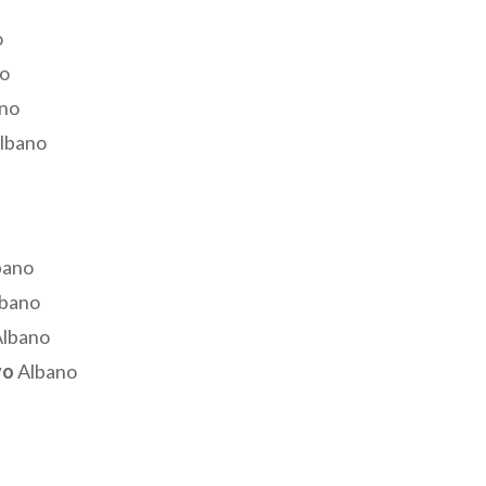
o
o
no
lbano
bano
bano
lbano
vo
Albano