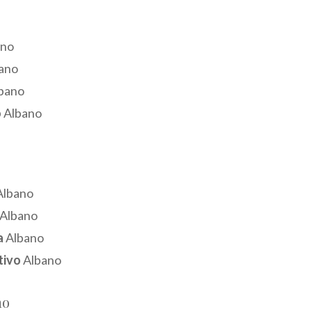
ano
ano
bano
o
Albano
lbano
Albano
a
Albano
tivo
Albano
no