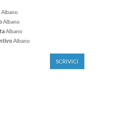
o
Albano
o
Albano
rta
Albano
entivo
Albano
SCRIVICI