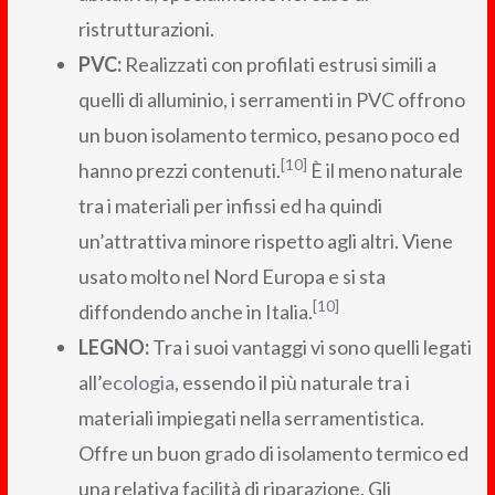
ristrutturazioni.
PVC:
Realizzati con profilati estrusi simili a
quelli di alluminio, i serramenti in PVC offrono
un buon isolamento termico, pesano poco ed
[10]
hanno prezzi contenuti.
È il meno naturale
tra i materiali per infissi ed ha quindi
un’attrattiva minore rispetto agli altri. Viene
usato molto nel Nord Europa e si sta
[10]
diffondendo anche in Italia.
LEGNO:
Tra i suoi vantaggi vi sono quelli legati
all’
ecologia
, essendo il più naturale tra i
materiali impiegati nella serramentistica.
Offre un buon grado di isolamento termico ed
una relativa facilità di riparazione. Gli