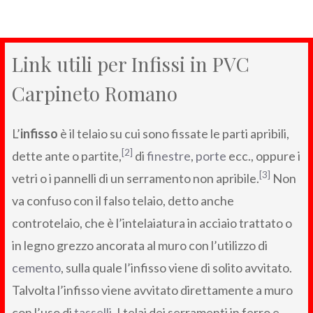
Link utili per Infissi in PVC
Carpineto Romano
L’
infisso
è il telaio su cui sono fissate le parti apribili,
[2]
dette ante o partite,
di
finestre
,
porte
ecc., oppure i
[3]
vetri o i pannelli di un serramento non apribile.
Non
va confuso con il falso telaio, detto anche
controtelaio, che è l’intelaiatura in acciaio trattato o
in legno grezzo ancorata al muro con l’utilizzo di
cemento
, sulla quale l’infisso viene di solito avvitato.
Talvolta l’infisso viene avvitato direttamente a muro
con l’uso di
tasselli
. I telai dei serramenti in ferro e