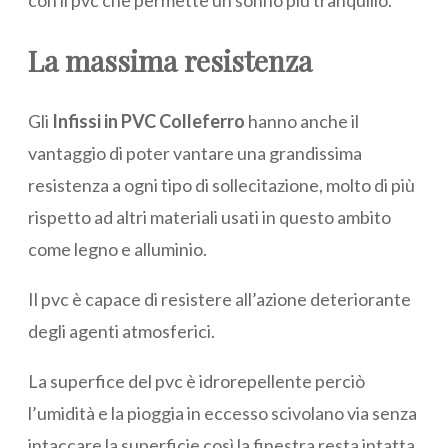
con il pvc che permette un sonno più tranquillo.
La massima resistenza
Gli
Infissi in PVC Colleferro
hanno anche il
vantaggio di poter vantare una grandissima
resistenza a ogni tipo di sollecitazione, molto di più
rispetto ad altri materiali usati in questo ambito
come legno e alluminio.
Il pvc è capace di resistere all’azione deteriorante
degli agenti atmosferici.
La superfice del pvc è idrorepellente perciò
l’umidità e la pioggia in eccesso scivolano via senza
intaccare la superficie così la finestra resta intatta.