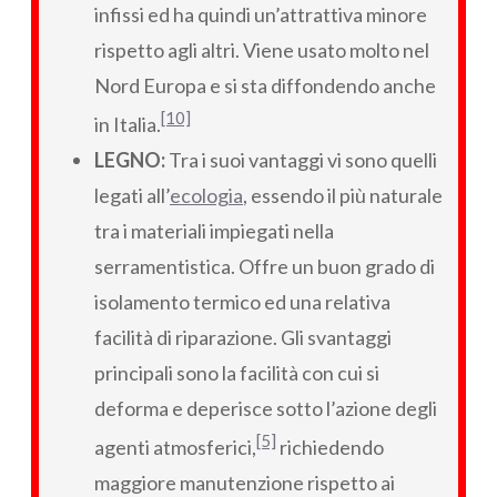
infissi ed ha quindi un’attrattiva minore
rispetto agli altri. Viene usato molto nel
Nord Europa e si sta diffondendo anche
[10]
in Italia.
LEGNO:
Tra i suoi vantaggi vi sono quelli
legati all’
ecologia
, essendo il più naturale
tra i materiali impiegati nella
serramentistica. Offre un buon grado di
isolamento termico ed una relativa
facilità di riparazione. Gli svantaggi
principali sono la facilità con cui si
deforma e deperisce sotto l’azione degli
[5]
agenti atmosferici,
richiedendo
maggiore manutenzione rispetto ai