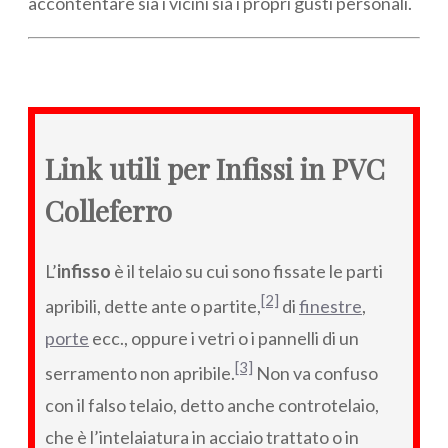
accontentare sia i vicini sia i propri gusti personali.
Link utili per Infissi in PVC
Colleferro
L’
infisso
è il telaio su cui sono fissate le parti
[2]
apribili, dette ante o partite,
di
finestre
,
porte
ecc., oppure i vetri o i pannelli di un
[3]
serramento non apribile.
Non va confuso
con il falso telaio, detto anche controtelaio,
che è l’intelaiatura in acciaio trattato o in