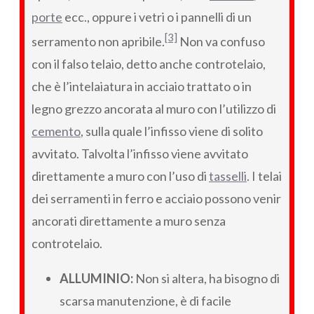
porte
ecc., oppure i vetri o i pannelli di un
[3]
serramento non apribile.
Non va confuso
con il falso telaio, detto anche controtelaio,
che è l’intelaiatura in acciaio trattato o in
legno grezzo ancorata al muro con l’utilizzo di
cemento
, sulla quale l’infisso viene di solito
avvitato. Talvolta l’infisso viene avvitato
direttamente a muro con l’uso di
tasselli
. I telai
dei serramenti in ferro e acciaio possono venir
ancorati direttamente a muro senza
controtelaio.
ALLUMINIO:
Non si altera, ha bisogno di
scarsa manutenzione, è di facile