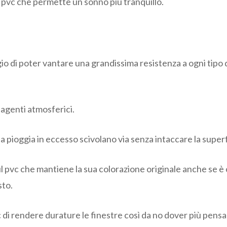
 pvc che permette un sonno più tranquillo.
 di poter vantare una grandissima resistenza a ogni tipo di 
i agenti atmosferici.
a pioggia in eccesso scivolano via senza intaccare la superfi
ul pvc che mantiene la sua colorazione originale anche se è 
sto.
 di rendere durature le finestre così da no dover più pensar