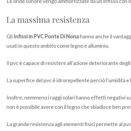
Le onde sonore vengo ammortizzate da un infisso con il
La massima resistenza
Gli
Infissi in PVC Ponte Di Nona
hanno anche il vantaggio
usati in questo ambito come legno e alluminio.
Il pvc è capace di resistere all’azione deteriorante degl
La superfice del pvc è idrorepellente perciò l’umidità e l
Inoltre, nemmeno i raggi solari hanno effetti negativi s
non è possibile avere con il legno che sbiadisce ben pre
La grande resistenza agli elementi fisici permette al pvc