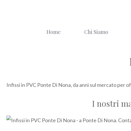
Vai
al
contenuto
Home
Chi Siamo
Infissi in PVC Ponte Di Nona, da anni sul mercato per off
I nostri m