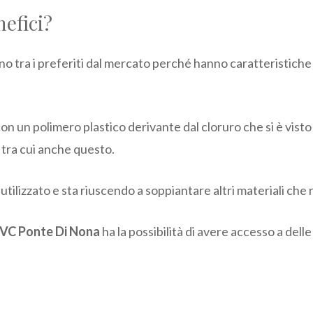
nefici?
no tra i preferiti dal mercato perché hanno caratteristich
con un polimero plastico derivante dal cloruro che si è visto
 tra cui anche questo.
utilizzato e sta riuscendo a soppiantare altri materiali che 
 PVC Ponte Di Nona
ha la possibilità di avere accesso a del