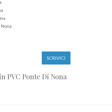
a
na
ona
i Nona
SCRIVICI
 in PVC Ponte Di Nona