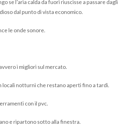
 se l’aria calda da fuori riuscisse a passare dagli
ndioso dal punto di vista economico.
ance le onde sonore.
vvero i migliori sul mercato.
locali notturni che restano aperti fino a tardi.
erramenti con il pvc.
ano e ripartono sotto alla finestra.