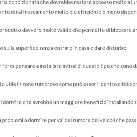
aria condizionata che dovrebbe restare accesso molto a lungo
pianto di raffrescamento molto più efficiente e meno dispe
un prodotto davvero molto valido che permette di bloccare 
no sulla superfice senza entrare in casa e dare disturbo.
orza pensare a installare infissi di questo tipo che sono da
o utile in zone rumorose come può esser il centro città con 
 di dormire che avrebbe un maggiore beneficio installando s
i ha problemi a dormire per vai del rumore dei veicoli che pass