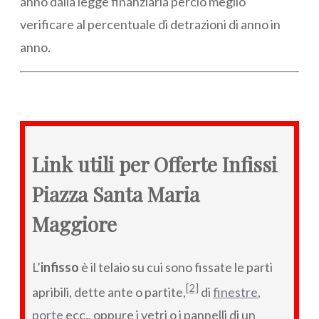
anno dalla legge finanziaria perciò meglio
verificare al percentuale di detrazioni di anno in
anno.
Link utili per Offerte Infissi
Piazza Santa Maria
Maggiore
L’
infisso
è il telaio su cui sono fissate le parti
[2]
apribili, dette ante o partite,
di
finestre
,
porte
ecc., oppure i vetri o i pannelli di un