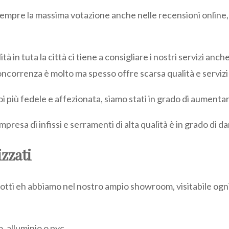
sempre la massima votazione anche nelle recensioni online,
lità in tuta la città ci tiene a consigliare i nostri servizi an
concorrenza è molto ma spesso offre scarsa qualità e servizi
i più fedele e affezionata, siamo stati in grado di aumentare 
presa di infissi e serramenti di alta qualità è in grado di da
izzati
rodotti eh abbiamo nel nostro ampio showroom, visitabile ogn
o, alluminio o pvc.