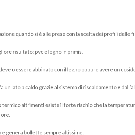
one quando si è alle prese con la scelta dei profili delle f
liore risultato: pvc e legno in primis.
deve o essere abbinato con il legno oppure avere un cosidd
 un lato p caldo grazie al sistema di riscaldamento e dall’al
o termico altrimenti esiste il forte rischio che la temperatu
 ore.
 e genera bollette sempre altissime.