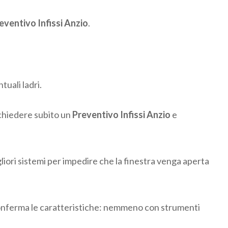
eventivo Infissi Anzio
.
tuali ladri.
ichiedere subito un
Preventivo Infissi Anzio
e
gliori sistemi per impedire che la finestra venga aperta
ne conferma le caratteristiche: nemmeno con strumenti