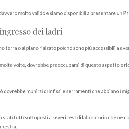
 davvero molto valido e siamo disponibili a presentare un
Pr
 ingresso dei ladri
o terra o al piano rialzato poiché sono più accessibili a even
ra molte volte, dovrebbe preoccuparsi di questo aspetto e r
ciò dovrebbe munirsi di infissi e serramenti che abbiano i mi
no stati tutti sottoposti a severi test di laboratorio che 
finestra.