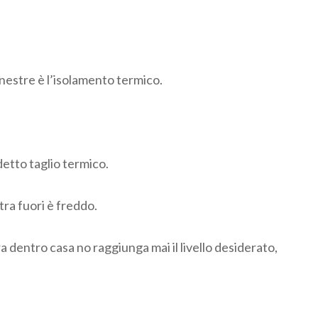
inestre è l’isolamento termico.
etto taglio termico.
tra fuori è freddo.
ra dentro casa no raggiunga mai il livello desiderato,