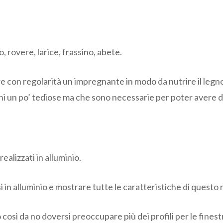
, rovere, larice, frassino, abete.
re con regolarità un impregnante in modo da nutrire il legno
ioni un po’ tediose ma che sono necessarie per poter avere de
realizzati in alluminio.
si in alluminio e mostrare tutte le caratteristiche di quest
così da no doversi preoccupare più dei profili per le finest