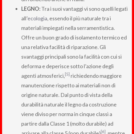
LEGNO:
Tra i suoi vantaggi vi sono quelli legati
all’
ecologia
, essendo il più naturale tra i
materiali impiegati nella serramentistica.
Offre un buon grado di isolamento termico ed
una relativa facilità di riparazione. Gli
svantaggi principali sono la facilità con cui si
deforma e deperisce sotto l’azione degli
[5]
agenti atmosferici,
richiedendo maggiore
manutenzione rispetto ai materiali non di
origine naturale. Dal punto di vista della
durabilità naturale il legno da costruzione
viene diviso per norma in cinque classi a
partire dalla Classe 1 (molto durabile) ad
[6]
arrivare alla classe 5 (non durabile)
, mentre