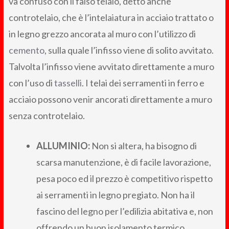
va confuso con il falso telaio, detto anche
controtelaio, che è l’intelaiatura in acciaio trattato o
in legno grezzo ancorata al muro con l’utilizzo di
cemento
, sulla quale l’infisso viene di solito avvitato.
Talvolta l’infisso viene avvitato direttamente a muro
con l’uso di
tasselli
. I telai dei serramenti in ferro e
acciaio possono venir ancorati direttamente a muro
senza controtelaio.
ALLUMINIO:
Non si altera, ha bisogno di
scarsa manutenzione, è di facile lavorazione,
pesa poco ed il prezzo è competitivo rispetto
ai serramenti in legno pregiato. Non ha il
fascino del legno per l’edilizia abitativa e, non
offrendo un buon isolamento termico,