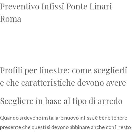
Preventivo Infissi Ponte Linari
Roma
Profili per finestre: come sceglierli
e che caratteristiche devono avere
Scegliere in base al tipo di arredo
Quando si devono installare nuovo infissi, è bene tenere
presente che questi si devono abbinare anche con il resto