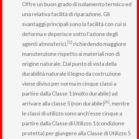
Offre un buon grado di isolamento termico ed
una relativa facilità di riparazione. Gli
svantaggi principali sono la facilità con cui si
deforma e deperisce sotto l’azione degli
[5]
agenti atmosferici,
richiedendo maggiore
manutenzione rispetto ai materiali non di
origine naturale. Dal punto di vista della
durabilità naturale il legno da costruzione
viene diviso per norma in cinque classi a
partire dalla Classe 1 (molto durabile) ad
[6]
arrivare alla classe 5 (non durabile)
, mentre
le classi di utilizzo sono anch’esse cinque a
partire dalla Classe di Utilizzo 1 (condizione
protetta) per giungere alla Classe di Utilizzo 5