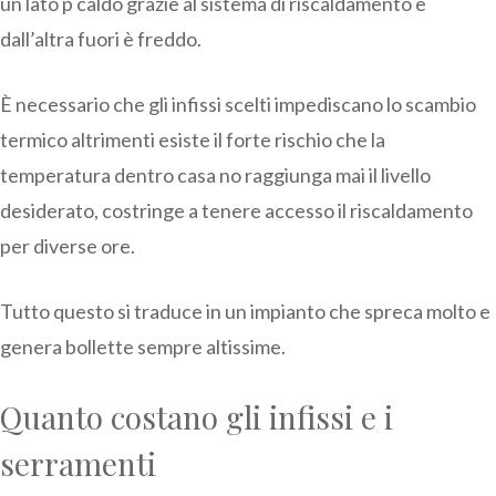
un lato p caldo grazie al sistema di riscaldamento e
dall’altra fuori è freddo.
È necessario che gli infissi scelti impediscano lo scambio
termico altrimenti esiste il forte rischio che la
temperatura dentro casa no raggiunga mai il livello
desiderato, costringe a tenere accesso il riscaldamento
per diverse ore.
Tutto questo si traduce in un impianto che spreca molto e
genera bollette sempre altissime.
Quanto costano gli infissi e i
serramenti