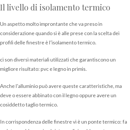
Il livello di isolamento termico
Un aspetto molto improntante che va preso in
considerazione quando si è alle prese con la scelta dei
profili delle finestre è l’isolamento termico.
ci son diversi materiali utilizzati che garantiscono un
migliore risultato: pvc e legno in primis.
Anche l’alluminio può avere queste caratteristiche, ma
deve o essere abbinato con il legno oppure avere un
cosiddetto taglio termico.
In corrispondenza delle finestre vi è un ponte termico: fa