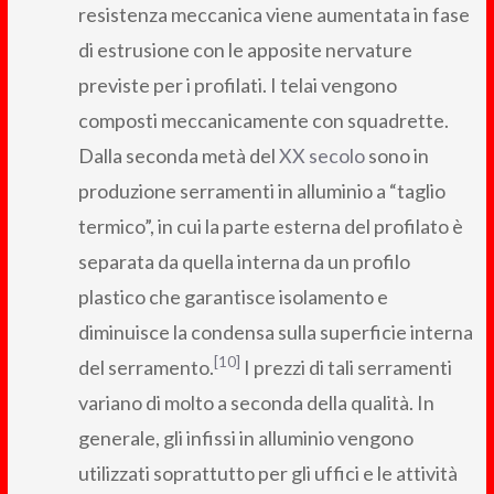
resistenza meccanica viene aumentata in fase
di estrusione con le apposite nervature
previste per i profilati. I telai vengono
composti meccanicamente con squadrette.
Dalla seconda metà del
XX secolo
sono in
produzione serramenti in alluminio a “taglio
termico”, in cui la parte esterna del profilato è
separata da quella interna da un profilo
plastico che garantisce isolamento e
diminuisce la condensa sulla superficie interna
[10]
del serramento.
I prezzi di tali serramenti
variano di molto a seconda della qualità. In
generale, gli infissi in alluminio vengono
utilizzati soprattutto per gli uffici e le attività