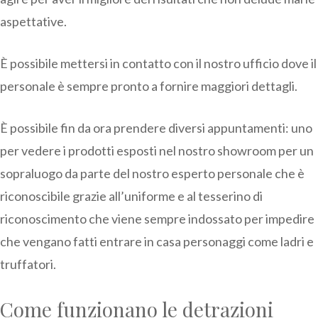
aspettative.
È possibile mettersi in contatto con il nostro ufficio dove il
personale è sempre pronto a fornire maggiori dettagli.
È possibile fin da ora prendere diversi appuntamenti: uno
per vedere i prodotti esposti nel nostro showroom per un
sopraluogo da parte del nostro esperto personale che è
riconoscibile grazie all’uniforme e al tesserino di
riconoscimento che viene sempre indossato per impedire
che vengano fatti entrare in casa personaggi come ladri e
truffatori.
Come funzionano le detrazioni