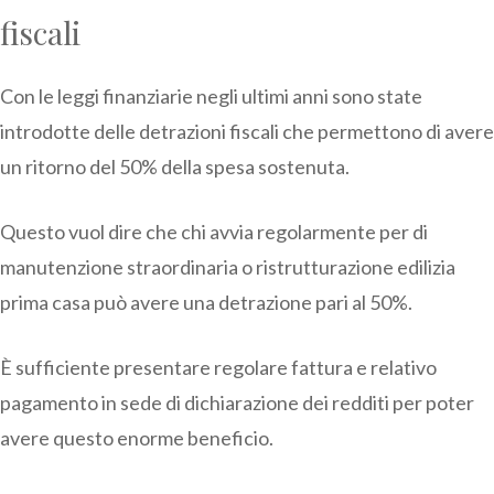
fiscali
Con le leggi finanziarie negli ultimi anni sono state
introdotte delle detrazioni fiscali che permettono di avere
un ritorno del 50% della spesa sostenuta.
Questo vuol dire che chi avvia regolarmente per di
manutenzione straordinaria o ristrutturazione edilizia
prima casa può avere una detrazione pari al 50%.
È sufficiente presentare regolare fattura e relativo
pagamento in sede di dichiarazione dei redditi per poter
avere questo enorme beneficio.