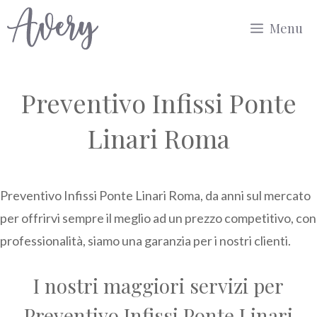
Vai
Menu
al
contenuto
Preventivo Infissi Ponte
Linari Roma
Preventivo Infissi Ponte Linari Roma, da anni sul mercato
per offrirvi sempre il meglio ad un prezzo competitivo, con
professionalità, siamo una garanzia per i nostri clienti.
I nostri maggiori servizi per
Preventivo Infissi Ponte Linari