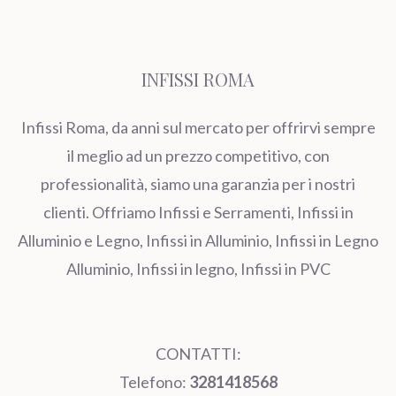
INFISSI ROMA
Infissi Roma, da anni sul mercato per offrirvi sempre
il meglio ad un prezzo competitivo, con
professionalità, siamo una garanzia per i nostri
clienti. Offriamo Infissi e Serramenti, Infissi in
Alluminio e Legno, Infissi in Alluminio, Infissi in Legno
Alluminio, Infissi in legno, Infissi in PVC
CONTATTI:
Telefono:
3281418568