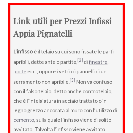
Link utili per Prezzi Infissi
Appia Pignatelli
L’
infisso
è il telaio su cui sono fissate le parti
[2]
apribili, dette ante o partite,
di
finestre
,
porte
ecc., oppure i vetri o i pannelli di un
[3]
serramento non apribile.
Non va confuso
con il falso telaio, detto anche controtelaio,
che è l’intelaiatura in acciaio trattato o in
legno grezzo ancorata al muro con l’utilizzo di
cemento
, sulla quale l’infisso viene di solito
avvitato. Talvolta l’infisso viene avvitato