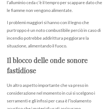
l’alluminio ceda c’è il tempro per scappare dato che
le fiamme non vengono alimentate.
I problemi maggiori si hanno con il legno che
purtroppo è un noto combustibile perciò in caso di
incendio potrebbe addirittura peggiorare la
situazione, alimentando il fuoco.
Il blocco delle onde sonore
fastidiose
Un altro aspetto importante che va preso in
considerazione nel momento in cui si scelgono i
serramenti e gli infissi per casa è l’isolamento
acustico che i materiali usati assicurano.