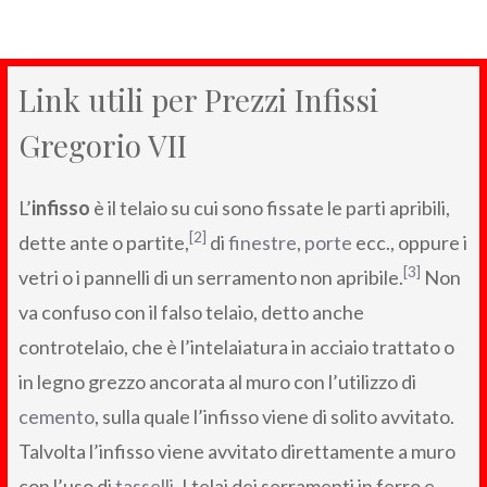
Link utili per Prezzi Infissi
Gregorio VII
L’
infisso
è il telaio su cui sono fissate le parti apribili,
[2]
dette ante o partite,
di
finestre
,
porte
ecc., oppure i
[3]
vetri o i pannelli di un serramento non apribile.
Non
va confuso con il falso telaio, detto anche
controtelaio, che è l’intelaiatura in acciaio trattato o
in legno grezzo ancorata al muro con l’utilizzo di
cemento
, sulla quale l’infisso viene di solito avvitato.
Talvolta l’infisso viene avvitato direttamente a muro
con l’uso di
tasselli
. I telai dei serramenti in ferro e