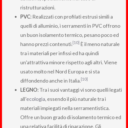
ristrutturazioni.
PVC:
Realizzati con profilati estrusi simili a
quelli di alluminio, i serramenti in PVC offrono
un buon isolamento termico, pesano poco ed
[10]
hanno prezzi contenuti.
È il meno naturale
tra i materiali per infissi ed ha quindi
un’attrattiva minore rispetto agli altri. Viene
usato molto nel Nord Europa e si sta
[10]
diffondendo anche in Italia.
LEGNO:
Tra i suoi vantaggi vi sono quelli legati
all’
ecologia
, essendo il più naturale tra i
materiali impiegati nella serramentistica.
Offre un buon grado di isolamento termico ed
una relativa facilità di riparazione. Gli