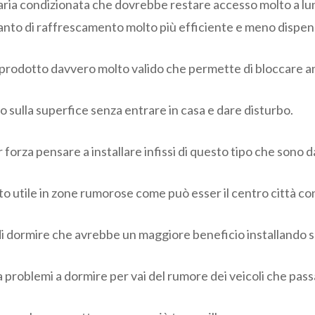
aria condizionata che dovrebbe restare accesso molto a lungo
pianto di raffrescamento molto più efficiente e meno dispe
un prodotto davvero molto valido che permette di bloccare 
no sulla superfice senza entrare in casa e dare disturbo.
orza pensare a installare infissi di questo tipo che sono da
o utile in zone rumorose come può esser il centro città con 
 di dormire che avrebbe un maggiore beneficio installando s
i ha problemi a dormire per vai del rumore dei veicoli che pass