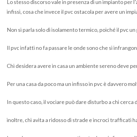
Lo stesso discorso vale in presenza di un impianto per l’
infissi, cosa che invece il pvc ostacola per avere un im
Non si parla solo di isolamento termico, poiché il pvc 
Il pvc infatti no fa passare le onde sono che si infrango
Chi desidera avere in casa un ambiente sereno deve per f
Per una casa da poco ma un infisso in pvc è davvero molt
In questo caso, il vociare può dare disturbo a chi cerca
inoltre, chi avita a ridosso di strade e incroci trafficat