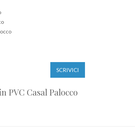
o
co
locco
SCRIVICI
 in PVC Casal Palocco