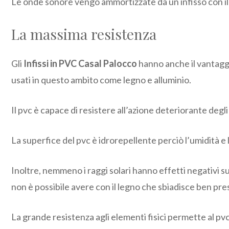
Le onde sonore vengo ammortizzate da un infisso con il
La massima resistenza
Gli
Infissi in PVC Casal Palocco
hanno anche il vantaggio
usati in questo ambito come legno e alluminio.
Il pvc è capace di resistere all’azione deteriorante degl
La superfice del pvc è idrorepellente perciò l’umidità e l
Inoltre, nemmeno i raggi solari hanno effetti negativi s
non è possibile avere con il legno che sbiadisce ben pre
La grande resistenza agli elementi fisici permette al pvc