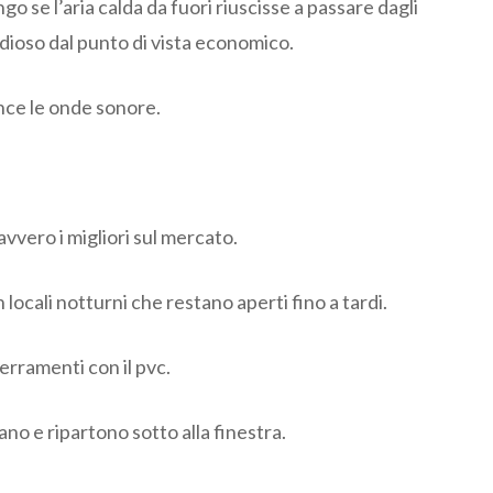
 se l’aria calda da fuori riuscisse a passare dagli
ndioso dal punto di vista economico.
ance le onde sonore.
vvero i migliori sul mercato.
locali notturni che restano aperti fino a tardi.
erramenti con il pvc.
ano e ripartono sotto alla finestra.