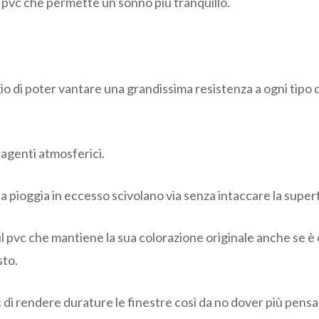
 pvc che permette un sonno più tranquillo.
 di poter vantare una grandissima resistenza a ogni tipo di s
i agenti atmosferici.
a pioggia in eccesso scivolano via senza intaccare la superfi
ul pvc che mantiene la sua colorazione originale anche se è 
sto.
 di rendere durature le finestre così da no dover più pensar