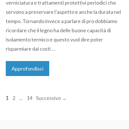
verniciatura e trattamenti protettivi periodici che
servono a preservare l’aspetto e anche la durata nel
tempo. Tornando invece a parlare di pro dobbiamo
ricordare che il legno ha delle buone capacità di
isolamento termico e questo vuol dire poter
risparmiare dai costi …
Approfondisci
Pagina
Pagina
Pagina
1
2
…
14
Successivo
→